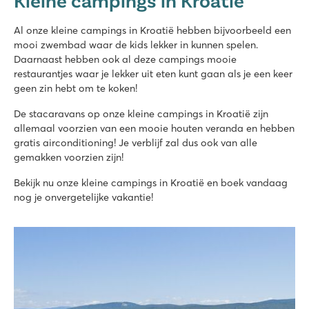
Kleine campings in Kroatië
★
★
★
★
★
Al onze kleine campings in Kroatië hebben bijvoorbeeld een
9.6
mooi zwembad waar de kids lekker in kunnen spelen.
Mooi zwembad met leuke waterspeeltuin
Daarnaast hebben ook al deze campings mooie
Stacaravans vlakbij het zwembad gelegen
restaurantjes waar je lekker uit eten kunt gaan als je een keer
Dorpje KrK op 5 minuten afstand
geen zin hebt om te koken!
Karin
De stacaravans op onze kleine campings in Kroatië zijn
Karin
allemaal voorzien van een mooie houten veranda en hebben
Kroatië - Kroatische kust - Dalmatië - Donji Karin
gratis airconditioning! Je verblijf zal dus ook van alle
gemakken voorzien zijn!
★
★
8.6
Bekijk nu onze kleine campings in Kroatië en boek vandaag
Kleine camping voor een rustige, ontspannen vakantie
nog je onvergetelijke vakantie!
Nieuw zwembad met kinderbad
Geniet van geneeskrachtige modderbaden op loopafstand