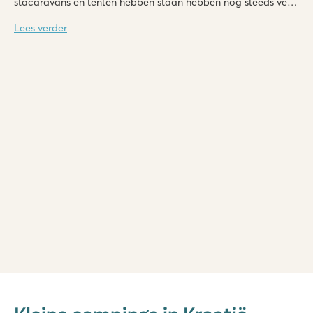
stacaravans en tenten hebben staan hebben nog steeds veel
faciliteiten en hebben minimaal 3 of 4 sterren!
Lees verder
Valamar Camping Krk
Valamar Camping Krk
Kroatië - Kroatische eilanden - Krk - Krk