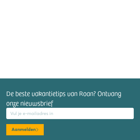
De beste vakantietips van Roan? Ontvang
onze nieuwsbrief
mailadres
Aanmelden