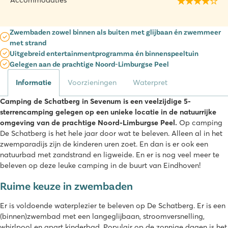
Accommodaties
Zwembaden zowel binnen als buiten met glijbaan én zwemmeer
met strand
Uitgebreid entertainmentprogramma én binnenspeeltuin
Gelegen aan de prachtige Noord-Limburgse Peel
Informatie
Voorzieningen
Waterpret
Camping de Schatberg in Sevenum is een veelzijdige 5-
sterrencamping gelegen op een unieke locatie in de natuurrijke
omgeving van de prachtige Noord-Limburgse Peel.
Op camping
De Schatberg is het hele jaar door wat te beleven. Alleen al in het
zwemparadijs zijn de kinderen uren zoet. En dan is er ook een
natuurbad met zandstrand en ligweide. En er is nog veel meer te
beleven op deze leuke camping in de buurt van Eindhoven!
Ruime keuze in zwembaden
Er is voldoende waterplezier te beleven op De Schatberg. Er is een
(binnen)zwembad met een langeglijbaan, stroomversnelling,
whirlpool en apart kinderbad. Populair op de zonnige dagen is het