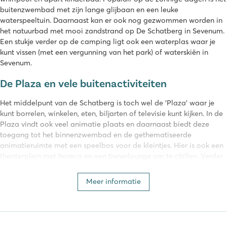
buitenzwembad met zijn lange glijbaan en een leuke
waterspeeltuin. Daarnaast kan er ook nog gezwommen worden in
het natuurbad met mooi zandstrand op De Schatberg in Sevenum.
Een stukje verder op de camping ligt ook een waterplas waar je
kunt vissen (met een vergunning van het park) of waterskiën in
Sevenum.
De Plaza en vele buitenactiviteiten
Het middelpunt van de Schatberg is toch wel de 'Plaza' waar je
kunt borrelen, winkelen, eten, biljarten of televisie kunt kijken. In de
Plaza vindt ook veel animatie plaats en daarnaast biedt deze
toegang tot het binnenzwembad en de gethematiseerde
animatieruimte met een speelbos voor de kleintjes. Hier is ook een
theaterplein met horeca en een tienerlounge om te chillen. Verder
zijn er nog diverse sportvelden, Adventure Golf, paintball en
speeltuinen.
Meer informatie
De Schatberg camping is uitermate geschikt voor gezinnen. Op
loopafstand van de camping ligt het Fun & Entertainment Center
Sevenum, dat een compleet dagje uit biedt met diverse