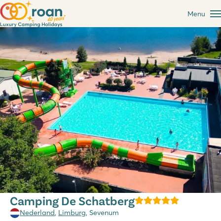
Menu
Camping De Schatberg
Nederland
,
Limburg
, Sevenum