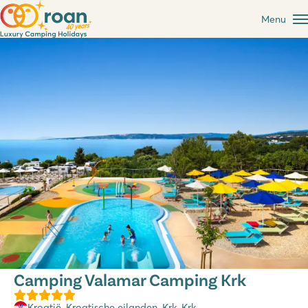
Menu
Camping Valamar Camping Krk
Kroatië
,
Kroatische eilanden
,
Krk
, Krk