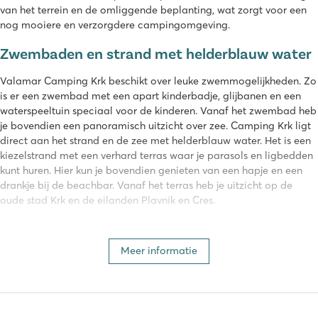
van het terrein en de omliggende beplanting, wat zorgt voor een
nog mooiere en verzorgdere campingomgeving.
Zwembaden en strand met helderblauw water
Valamar Camping Krk beschikt over leuke zwemmogelijkheden. Zo
is er een zwembad met een apart kinderbadje, glijbanen en een
waterspeeltuin speciaal voor de kinderen. Vanaf het zwembad heb
je bovendien een panoramisch uitzicht over zee. Camping Krk ligt
direct aan het strand en de zee met helderblauw water. Het is een
kiezelstrand met een verhard terras waar je parasols en ligbedden
kunt huren. Hier kun je bovendien genieten van een hapje en een
drankje bij de beachbar. Vanaf het terras heb je uitzicht op de
oude stad Krk en de eilanden Plavnik en Cres.
Alle faciliteiten die je nodig hebt
Meer informatie
Camping Krk beschikt over alle faciliteiten die je nodig heeft voor
een geslaagde vakantie. Zo beschikt de camping onder andere
over een supermarkt, een restaurant, een bar en gratis Wi-Fi over
bijna de gehele camping. Regelmatig kun je op de camping
plaatselijke specialiteiten proeven. Daarnaast vind je er