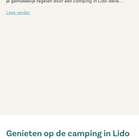
je gemakkelijk regelen door een camping in Lido delle
Nazioni te boeken. Bij Roan heb je de keuze uit diverse
Lees verder
campings waar je kunt verblijven tijdens je vakantie.
hu Eraclea Mare
hu Eraclea Mare
Genieten op de camping in Lido
Italië - Noord-Italië - Adriatische kust - Eraclea Mare