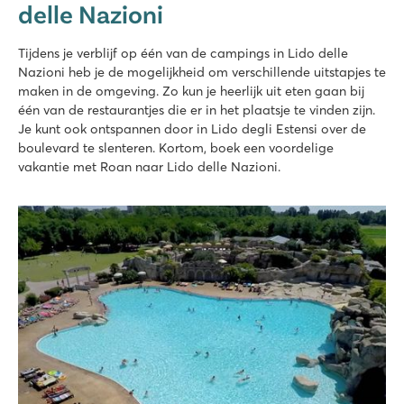
delle Nazioni
★
★
★
★
★
Nieuw: Waterpark met glijbanen van wel 90.000 m2
Stacaravans in autovrije, sfeervolle straatjes
Tijdens je verblijf op één van de campings in Lido delle
Vlakbij het bekende Venetië, Murano en Burano
Nazioni heb je de mogelijkheid om verschillende uitstapjes te
maken in de omgeving. Zo kun je heerlijk uit eten gaan bij
Pra'delle Torri
één van de restaurantjes die er in het plaatsje te vinden zijn.
Pra'delle Torri
Je kunt ook ontspannen door in Lido degli Estensi over de
Italië - Noord-Italië - Adriatische kust - Caorle
boulevard te slenteren. Kortom, boek een voordelige
vakantie met Roan naar Lido delle Nazioni.
★
★
★
★
9.1
Enorm zwemparadijs van ruim 36.000 m² met gave glijbanen
Een mini pretpark met diverse speeltoestellen
Neem het campingtreintje naar Caorle
Union Lido Mare
Union Lido Mare
Italië - Noord-Italië - Adriatische kust - Cavallino
★
★
★
★
★
9.3
2 fantastische zwemparadijzen met lange glijbanen en lagu