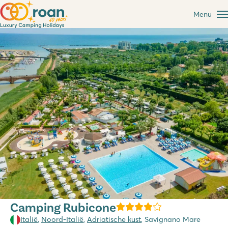
Menu
Camping Rubicone
Italië
,
Noord-Italië
,
Adriatische kust
, Savignano Mare