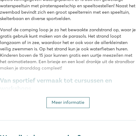
waterspeeltuin met piratenspeelschip en speeltoestellen! Naast het
zwembad bevindt zich een groot speelterrein met een speeltuin,
skelterbaan en diverse sportvelden.
Vanaf de camping loop je zo het bewaakte zandstrand op, waar je
gratis gebruik kunt maken van de parasols. Het strand loopt
langzaam af in zee, waardoor het er ook voor de allerkleinsten
veilig zwemmen is. Op het strand kun je ook waterfietsen huren.
Kinderen boven de 15 jaar kunnen gratis een uurtje meezeilen met
het animatieteam. Een briesje en een koel drankje uit de strandbar
maken je stranddag compleet!
Van sportief vermaak tot cursussen en
workshops
Camping Rubicone is een goed onderhouden camping, die door
Meer informatie
de vele planten, bomen en bloemen doet denken aan één grote
tuin. Rubicone heeft uitstekende faciliteiten met elke avond
vermaak in het openluchttheater, een fitnessruimte en zelfs een
schoonheidssalon. De kinderen kunnen dagelijks in de miniclub
terecht, voor de oudere jeugd is er een (geluidsdichte) discotheek.