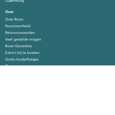
Luxemburg
Over
Over Roan
Duurzaamheid
Reisvoorwaarden
Veel gestelde vragen
Roan Garanties
Extra's bij te boeken
Gratis kinderfietsjes
Blog
Verzekeringen
Privacy Policy
Vacatures
Roan prijswinnaars
San Vito/Cisano
La Chapelle
Ca'Savio