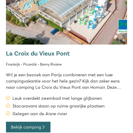
La Croix du Vieux Pont
Frankrijk - Picardië - Berny Rivière
Wil je een bezoek aan Parijs combineren met een luxe
campingvakantie voor het hele gezin? Kijk dan zeker eens
naar camping La Croix du Vieux Pont van Homair. Deze
bestemming aan de Aisne-rivier beschikt over een
Leuk overdekt zwembad met lange glijbanen
fantastisch zwembadcomplex met lange glijbanen, een
lagune-zwemmeer en stacaravans op mo
Stacaravans staan op ruime grasrijke plaatsen
Gelegen aan de Aisne rivier
Bekijk camping