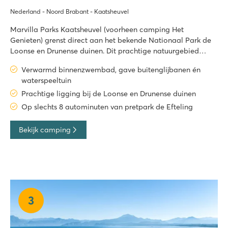
Nederland - Noord Brabant - Kaatsheuvel
Marvilla Parks Kaatsheuvel (voorheen camping Het
Genieten) grenst direct aan het bekende Nationaal Park de
Loonse en Drunense duinen. Dit prachtige natuurgebied
bestaat uit 3500 hectare aan zandvlaktes, heide en
Verwarmd binnenzwembad, gave buitenglijbanen én
bossen. Op maar 8 autominuten ligt pretpark de Efteling,
waterspeeltuin
Marvilla Parks Kaatsheuvel is d
Prachtige ligging bij de Loonse en Drunense duinen
Op slechts 8 autominuten van pretpark de Efteling
Bekijk camping
3