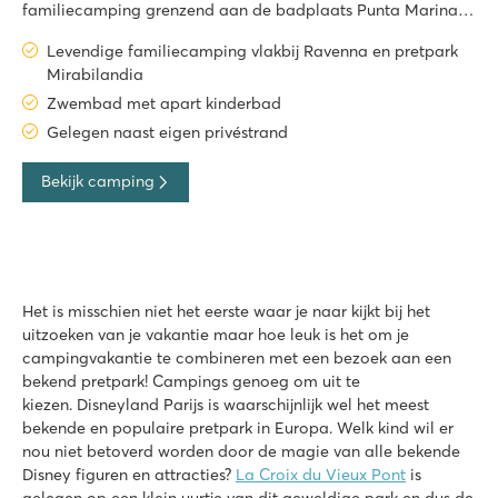
familiecamping grenzend aan de badplaats Punta Marina
Terme. Camping Adriano Family Collection (voorheen
Levendige familiecamping vlakbij Ravenna en pretpark
Adriano Camping Village) aan de Adriatische Kust is een
Mirabilandia
levendige familiecamping gren
Zwembad met apart kinderbad
Gelegen naast eigen privéstrand
Bekijk camping
Het is misschien niet het eerste waar je naar kijkt bij het
uitzoeken van je vakantie maar hoe leuk is het om je
campingvakantie te combineren met een bezoek aan een
bekend pretpark! Campings genoeg om uit te
kiezen. Disneyland Parijs is waarschijnlijk wel het meest
bekende en populaire pretpark in Europa. Welk kind wil er
nou niet betoverd worden door de magie van alle bekende
Disney figuren en attracties?
La Croix du Vieux Pont
is
gelegen op een klein uurtje van dit geweldige park en dus de