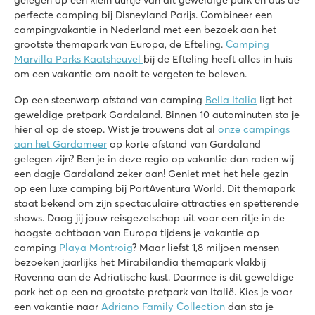
perfecte camping bij Disneyland Parijs. Combineer een
campingvakantie in Nederland met een bezoek aan het
grootste themapark van Europa, de Efteling.
Camping
Marvilla Parks Kaatsheuvel
bij de Efteling heeft alles in huis
om een vakantie om nooit te vergeten te beleven.
Op een steenworp afstand van camping
Bella Italia
ligt het
geweldige pretpark Gardaland. Binnen 10 autominuten sta je
hier al op de stoep. Wist je trouwens dat al
onze campings
aan het Gardameer
op korte afstand van Gardaland
gelegen zijn? Ben je in deze regio op vakantie dan raden wij
een dagje Gardaland zeker aan! Geniet met het hele gezin
op een luxe camping bij PortAventura World. Dit themapark
staat bekend om zijn spectaculaire attracties en spetterende
shows. Daag jij jouw reisgezelschap uit voor een ritje in de
hoogste achtbaan van Europa tijdens je vakantie op
camping
Playa Montroig
? Maar liefst 1,8 miljoen mensen
bezoeken jaarlijks het Mirabilandia themapark vlakbij
Ravenna aan de Adriatische kust. Daarmee is dit geweldige
park het op een na grootste pretpark van Italië. Kies je voor
een vakantie naar
Adriano Family Collection
dan sta je