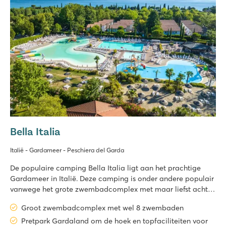
Bella Italia
Italië - Gardameer - Peschiera del Garda
De populaire camping Bella Italia ligt aan het prachtige
Gardameer in Italië. Deze camping is onder andere populair
vanwege het grote zwembadcomplex met maar liefst acht(!)
zwembaden. Verder vind je hier werkelijk alle faciliteiten die
Groot zwembadcomplex met wel 8 zwembaden
je nodig hebt. Op de camping organiseert het animatieteam
divers
Pretpark Gardaland om de hoek en topfaciliteiten voor