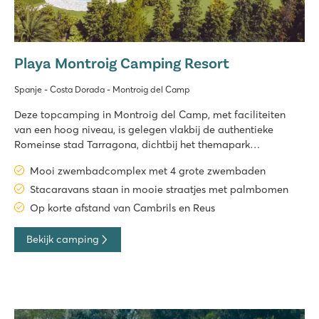
Playa Montroig Camping Resort
Spanje - Costa Dorada - Montroig del Camp
Deze topcamping in Montroig del Camp, met faciliteiten
van een hoog niveau, is gelegen vlakbij de authentieke
Romeinse stad Tarragona, dichtbij het themapark
PortAventura World en aan één van de mooiste stranden van
Mooi zwembadcomplex met 4 grote zwembaden
de Costa Dorada. Het is dan ook niet voor niets dat camping
Playa Montroig met zijn
Stacaravans staan in mooie straatjes met palmbomen
Op korte afstand van Cambrils en Reus
Bekijk camping