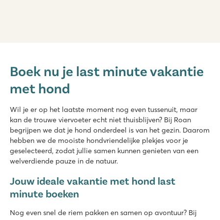
De Schatberg
De Schatberg
Boek nu je last minute vakantie
Nederland - - Limburg - Sevenum
met hond
★
★
★
★
★
8.2
Zwembaden zowel binnen als buiten met glijbaan én zwemm
Wil je er op het laatste moment nog even tussenuit, maar
Uitgebreid entertainmentprogramma én binnenspeeltuin
kan de trouwe viervoeter echt niet thuisblijven? Bij Roan
Gelegen aan de prachtige Noord-Limburgse Peel
begrijpen we dat je hond onderdeel is van het gezin. Daarom
hebben we de mooiste hondvriendelijke plekjes voor je
L'Ideal
geselecteerd, zodat jullie samen kunnen genieten van een
L'Ideal
welverdiende pauze in de natuur.
Frankrijk - Midden-Frankrijk - Annecy - Lathuile
Jouw ideale vakantie met hond last
★
★
★
★
minute boeken
8.9
Zwembadcomplex met maar liefst 5 glijbanen
Nog even snel de riem pakken en samen op avontuur? Bij
Omgeven door een prachtig natuurlandschap