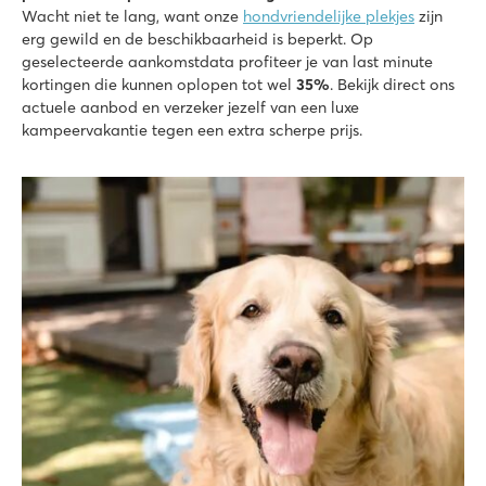
Wacht niet te lang, want onze
hondvriendelijke plekjes
zijn
Okay Lido
erg gewild en de beschikbaarheid is beperkt. Op
Italië - Noord-Italië - Lago Maggiore - Lisanza Sesto Calende
geselecteerde aankomstdata profiteer je van last minute
kortingen die kunnen oplopen tot wel
35%
. Bekijk direct ons
★
★
★
★
actuele aanbod en verzeker jezelf van een luxe
6.8
kampeervakantie tegen een extra scherpe prijs.
Leuk zwembad met een overzichtelijk kinderbad
Perfecte ligging directaan het Lago Maggiore
Ga een dagje naar het rustige Ortameer
Bijela Uvala
Bijela Uvala
Kroatië - Kroatische kust - Istrië - Poreč
★
★
★
★
8.8
3 mooie zwembadcomplexen met nieuwe glijbanen
Leuke restaurants en barretjes op de camping
Toeristentreintje naar het leuke dorpje Porec
Valkanela
Valkanela
Kroatië - Kroatische kust - Istrië - Vrsar