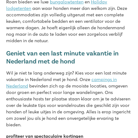
Roan bieden we luxe
bungalowtenten
en
Holiday
Op loopafstand van het meer van Annecy
lodgetenten
aan waar honden meer dan welkom zijn. Deze
Zaton Holiday Resort
accommodaties zijn volledig uitgerust met een complete
Zaton Holiday Resort
keuken, comfortabele bedden en een ventilator voor de
Kroatië - Kroatische kust - Dalmatië - Zadar
warmere dagen. Je hoeft eigenlijk alleen de hondenmand
nog maar in de auto te laden voor een zorgeloos verblijf
★
★
★
★
midden in de natuur.
8.4
Geniet van een last minute vakantie in
Twee zwembaden, volop glijbaanplezier
Winkelpromenade met restaurants op de camping
Nederland met de hond
Op loopafstand van het pittoreske dorpje Nin
Wil je niet te lang onderweg zijn? Kies voor een last minute
Valamar Camping Lanterna
vakantie in Nederland met je hond. Onze
campings in
Valamar Camping Lanterna
Nederland
bevinden zich op de mooiste locaties, omgeven
Kroatië - Kroatische kust - Istrië - Poreč
door groen en perfect voor lange wandelingen. Ons
enthousiaste hosts ter plaatse staan klaar om je te adviseren
★
★
★
★
over de leukste tips voor wandelroutes die geschikt zijn voor
8.6
honden of leuke uitjes in de omgeving. Alles is erop ingericht
Groot zwembadcomplex met meerdere glijbanen
om zowel jou als je hond een onvergetelijke ervaring te
Accommodaties vlakbij familiezwembad
bieden.
20 autominuten van Poreč
profiteer van spectaculaire kortingen
Okay Lido