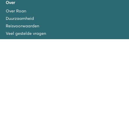
Over
Over Roan
Duurzaamheid
Reisvoorwaarden
Veel gestelde vragen
Roan Garanties
Extra's bij te boeken
Gratis kinderfietsjes
Blog
Verzekeringen
Privacy Policy
Vacatures
Roan prijswinnaars
San Vito/Cisano
La Chapelle
Ca'Savio
Piantelle