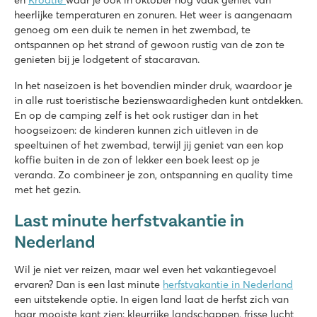
en
Kroatië
waar je ook in oktober nog vaak geniet van
heerlijke temperaturen en zonuren. Het weer is aangenaam
genoeg om een duik te nemen in het zwembad, te
ontspannen op het strand of gewoon rustig van de zon te
genieten bij je lodgetent of stacaravan.
In het naseizoen is het bovendien minder druk, waardoor je
in alle rust toeristische bezienswaardigheden kunt ontdekken.
En op de camping zelf is het ook rustiger dan in het
hoogseizoen: de kinderen kunnen zich uitleven in de
speeltuinen of het zwembad, terwijl jij geniet van een kop
koffie buiten in de zon of lekker een boek leest op je
veranda. Zo combineer je zon, ontspanning en quality time
met het gezin.
Last minute herfstvakantie in
Nederland
Wil je niet ver reizen, maar wel even het vakantiegevoel
ervaren? Dan is een last minute
herfstvakantie in Nederland
een uitstekende optie. In eigen land laat de herfst zich van
haar mooiste kant zien: kleurrijke landschappen, frisse lucht