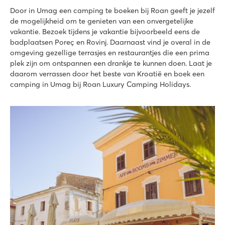
★
★
★
★
Door in Umag een camping te boeken bij Roan geeft je jezelf
8.6
de mogelijkheid om te genieten van een onvergetelijke
Groot zwembadcomplex met meerdere glijbanen
vakantie. Bezoek tijdens je vakantie bijvoorbeeld eens de
Accommodaties vlakbij familiezwembad
badplaatsen Poreç en Rovinj. Daarnaast vind je overal in de
20 autominuten van Poreč
omgeving gezellige terrasjes en restaurantjes die een prima
plek zijn om ontspannen een drankje te kunnen doen. Laat je
Bijela Uvala
daarom verrassen door het beste van Kroatië en boek een
Bijela Uvala
camping in Umag bij Roan Luxury Camping Holidays.
Kroatië - Kroatische kust - Istrië - Poreč
★
★
★
★
8.8
3 mooie zwembadcomplexen met nieuwe glijbanen
Leuke restaurants en barretjes op de camping
Toeristentreintje naar het leuke dorpje Porec
Park Umag
Park Umag
Kroatië - Kroatische kust - Istrië - Umag
★
★
★
★
8.8