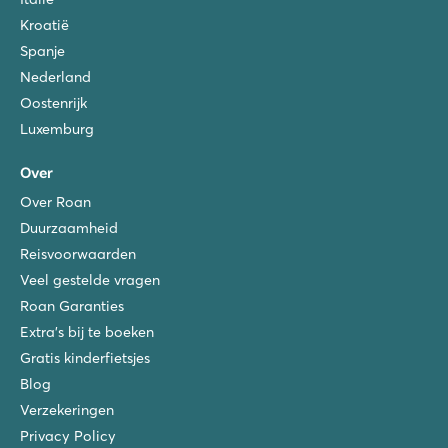
Stella Maris
Kroatië
Kroatië - Kroatische kust - Istrië - Umag
Spanje
★
★
★
★
Nederland
8.6
Oostenrijk
Mooi aangelegd zwembad met apart kinderbad
De camping hoort bij het luxe Stella Maris Resort
Luxemburg
Wandel naar het sfeervolle stadje Umag
Over
Zelena Laguna
Over Roan
Zelena Laguna
Kroatië - Kroatische kust - Istrië - Poreč
Duurzaamheid
Reisvoorwaarden
★
★
★
★
Veel gestelde vragen
8.2
Mooi zwembadcomplex met uitzicht op zee
Roan Garanties
Faciliteiten van Bijela Uvala ook toegankelijk
Extra's bij te boeken
Bezoek Porec met watertaxi vanaf camping
Gratis kinderfietsjes
Blog
Verzekeringen
Privacy Policy