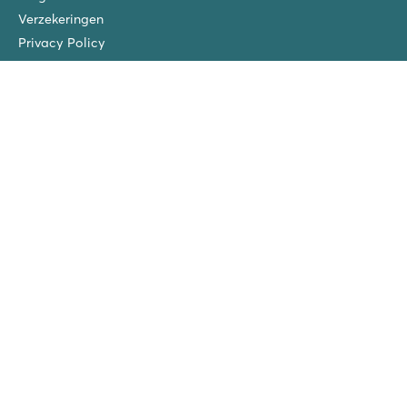
Verzekeringen
Privacy Policy
Vacatures
Roan prijswinnaars
San Vito/Cisano
La Chapelle
Ca'Savio
Piantelle
Spiaggia e Mare
San Francesco
Wintercamping Nederland
Vriendenkorting!
Groepsvakanties (10+ accommodaties)
Nieuwe campings in 2026!
Volg ons