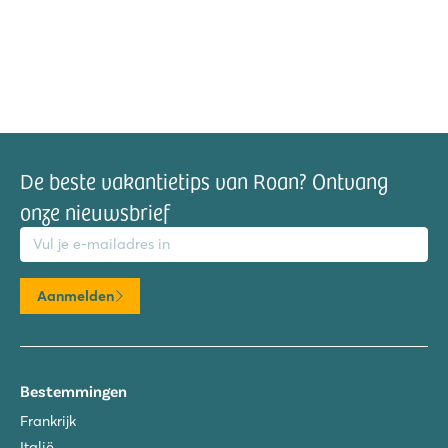
De beste vakantietips van Roan? Ontvang
onze nieuwsbrief
mailadres
Aanmelden
Bestemmingen
Frankrijk
Italië