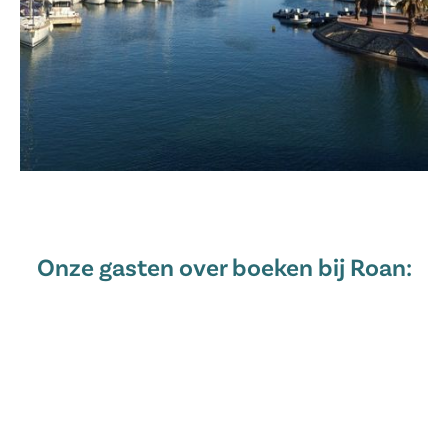
2 geweldige zwembadcomplexen met glijbanen
Leuke animatie en mooie faciliteiten
Charmante steden en dorpjes in de omgeving
Onze gasten over boeken bij Roan: