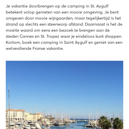
★
★
★
★
★
Je vakantie doorbrengen op de camping in St. Aygulf
8.4
betekent volop genieten van een mooie omgeving. Je bent
Verblijf tot 12 personen in de Supreme Deluxe Family Lounge 
omgeven door mooie wijngaarden, maar tegelijkertijd is het
Mooi zwembadcomplex met glijbanen en kinderbad
strand op slechts een steenworp afstand. Daarnaast is het de
Saint Tropez per veerdienst te bereiken
moeite waard om eens een bezoek te brengen aan de
steden Cannes en St. Tropez waar je eindeloos kunt shoppen.
La Pierre Verte
Kortom, boek een camping in Saint Aygulf en geniet van een
La Pierre Verte
welverdiende Franse vakantie.
Frankrijk - Zuid-Frankrijk - Côte d’Azur - Fréjus
★
★
★
★
8.6
2 zwembaden met een glijbaan en tropisch lagunebad
Onze stacaravans staan vlakbij de animatie
Breng een bezoek aan het bekende Saint Tropez
La Baume
La Baume
Frankrijk - Zuid-Frankrijk - Côte d’Azur - Fréjus
★
★
★
★
★
8.3