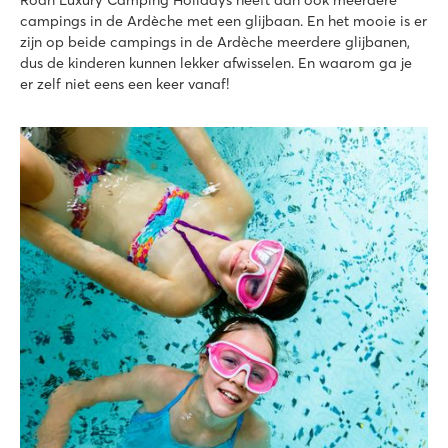
9.2
campings in de Ardèche met een glijbaan. En het mooie is er
Prachtig binnen en buitenbad met gave glijbanen
zijn op beide campings in de Ardèche meerdere glijbanen,
Accommodaties op schaduwrijke plaatsen
dus de kinderen kunnen lekker afwisselen. En waarom ga je
Vlakbij Ruoms met leuke winkels en restaurants
er zelf niet eens een keer vanaf!
Aluna Vacances
Aluna Vacances
Frankrijk - Zuid-Frankrijk - Ardèche - Ruoms
★
★
★
★
★
8.7
Groot zwembadcomplex met glijbanen en overdekt zwemba
Roan stacaravans met uitkijk over de vallei
Het gezellige dorpje Ruoms direct in de buurt
Le Pommier
Le Pommier
Frankrijk - Zuid-Frankrijk - Ardèche - Villeneuve-De-Berg
★
★
★
★
★
8.8
Zwembadcomplex met maar liefst 12 glijbanen