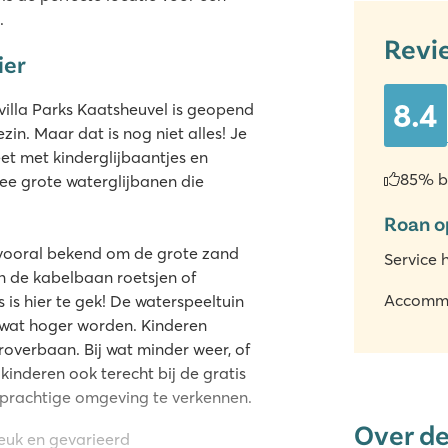
g.
Revi
ier
8.4
lla Parks Kaatsheuvel is geopend
zin. Maar dat is nog niet alles! Je
et met kinderglijbaantjes en
85% b
twee grote waterglijbanen die
Roan o
 vooral bekend om de grote zand
Service 
n de kabelbaan roetsjen of
Accomm
is hier te gek! De waterspeeltuin
 wat hoger worden. Kinderen
roverbaan. Bij wat minder weer, of
kinderen ook terecht bij de gratis
 prachtige omgeving te verkennen.
Over d
leuk en gevarieerd