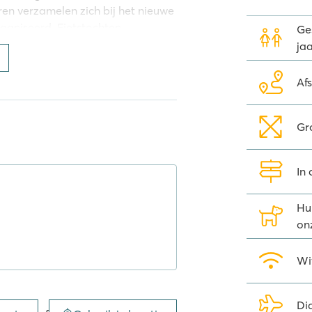
ren verzamelen zich bij het nieuwe
ganiseerd. Fietstochten,
Ges
ch niet vervelen op Marvilla Parks
jaa
Af
traatjes
 beplanting én zijn autovrij,
Gr
trouwens dat we zonnepanelen op de
 Hierdoor bieden we niet alleen
In
an een beter milieu. Deze
rks campings. Een vakantie op een
oor de hele familie, waterparken
Hu
 leeftijden, aandacht voor je
on
avan!
Wi
er terecht voor Brabantse
Di