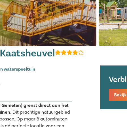
 Kaatsheuvel
n waterspeeltuin
Verb
g
Bekij
Genieten) grenst direct aan het
uinen.
Dit prachtige natuurgebied
n bossen. Op maar 8 autominuten
 is dé perfecte locatie voor een