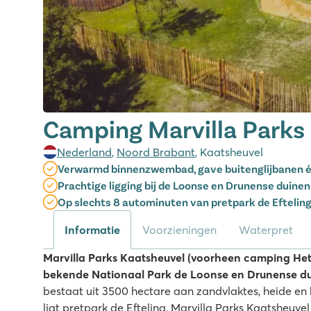
Camping Marvilla Parks
Nederland
,
Noord Brabant
, Kaatsheuvel
Verwarmd binnenzwembad, gave buitenglijbanen é
Prachtige ligging bij de Loonse en Drunense duinen
Op slechts 8 autominuten van pretpark de Eftelin
Informatie
Voorzieningen
Waterpret
Marvilla Parks Kaatsheuvel (voorheen camping Het 
bekende Nationaal Park de Loonse en Drunense d
bestaat uit 3500 hectare aan zandvlaktes, heide e
ligt pretpark de Efteling, Marvilla Parks Kaatsheuvel