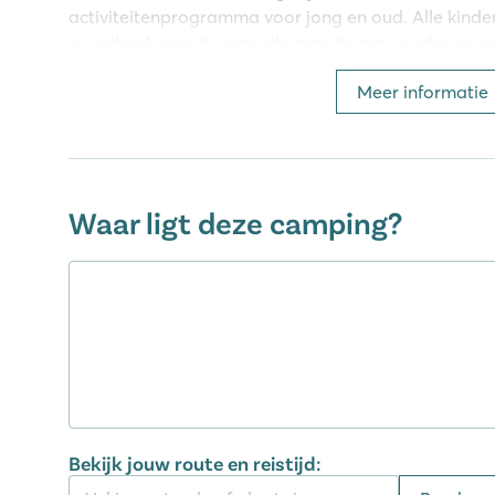
activiteitenprogramma voor jong en oud. Alle kinde
jeugdhonk vanuit waar alle activiteiten worden geor
spooktochten of lekker knutselen. Kinderen zullen zi
Meer informatie
Kaatsheuvel.
Genieten in de autovrije hofjes en s
Deze zones zijn sfeervol aangelegd met looppaden en
Waar ligt deze camping?
zodat kinderen hier veilig kunnen spelen! Wist je 
meeste van onze stacaravans hebben geïnstalleerd?
een luxe campingvakantie, maar dragen we ook bij a
camping maakt deel uit van onze eigen Marvilla Pa
Marvilla Parks camping staat garant voor: plezier v
met spectaculaire glijbanen, entertainment voor alle
welzijn en uiteraard een compleet uitgeruste stacar
Bourgondisch genieten
Bekijk jouw route en reistijd:
In de Brasserie weten ze wat genieten is! Je kunt hi