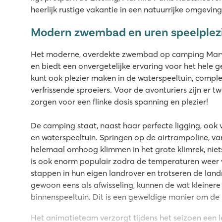
heerlijk rustige vakantie in een natuurrijke omgevin
Modern zwembad en uren speelplez
Het moderne, overdekte zwembad op camping Marvi
en biedt een onvergetelijke ervaring voor het hele ge
kunt ook plezier maken in de waterspeeltuin, comple
verfrissende sproeiers. Voor de avonturiers zijn er 
zorgen voor een flinke dosis spanning en plezier!
De camping staat, naast haar perfecte ligging, ook
en waterspeeltuin. Springen op de airtrampoline, va
helemaal omhoog klimmen in het grote klimrek, niets 
is ook enorm populair zodra de temperaturen weer
stappen in hun eigen landrover en trotseren de land
gewoon eens als afwisseling, kunnen de wat kleinere 
binnenspeeltuin. Dit is een geweldige manier om de
Het animatieteam verzorgt tijdens het seizoen een 