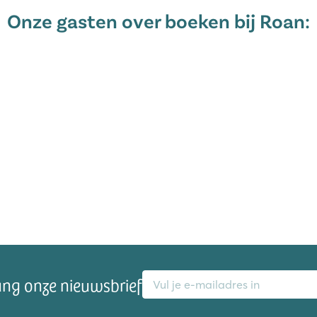
Onze gasten over boeken bij Roan:
ederland, de Efteling. Er zijn
 hier vervelen. En na een lange
de camping, ideaal toch! Een
 Bergen behoort ook zeker tot de
n terrasje te pakken kun je
en Tilburg en den Bosch. We raden
 Heusden te bezoeken. Je vindt hier
s waar je heerlijk kunt eten,
kers van over de hele wereld
 fietstocht.
E-mailadres
ang onze nieuwsbrief