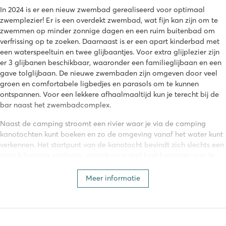
In 2024 is er een nieuw zwembad gerealiseerd voor optimaal
zwemplezier! Er is een overdekt zwembad, wat fijn kan zijn om te
zwemmen op minder zonnige dagen en een ruim buitenbad om
verfrissing op te zoeken. Daarnaast is er een apart kinderbad met
een waterspeeltuin en twee glijbaantjes. Voor extra glijplezier zijn
er 3 glijbanen beschikbaar, waaronder een familieglijbaan en een
gave tolglijbaan. De nieuwe zwembaden zijn omgeven door veel
groen en comfortabele ligbedjes en parasols om te kunnen
ontspannen. Voor een lekkere afhaalmaaltijd kun je terecht bij de
bar naast het zwembadcomplex.
Naast de camping stroomt een rivier waar je via de camping
kanotochten kunt boeken en zo de omgeving vanaf het water kunt
verkennen. Het startpunt van de kanotocht bevindt zich slechts een
paar kilometer verderop, waardoor je snel kunt beginnen aan je
avontuur op het water. Ook vind je op 6 kilometer afstand van de
camping een meer waar je kunt zwemmen en waar je verschillende
Meer informatie
andere watersporten kunt beoefenen.
Faciliteiten op Domaine de La Brèche