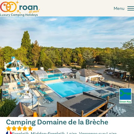
Menu
Camping Domaine de la Brèche
Frankrijk
,
Midden-Frankrijk
,
Loire
, Varennes-sur-Loire