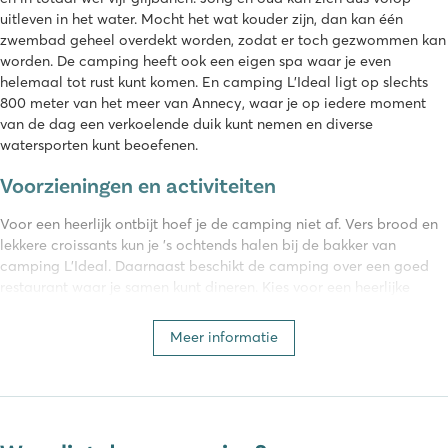
uitleven in het water. Mocht het wat kouder zijn, dan kan één
zwembad geheel overdekt worden, zodat er toch gezwommen kan
worden. De camping heeft ook een eigen spa waar je even
helemaal tot rust kunt komen. En camping L’Ideal ligt op slechts
800 meter van het meer van Annecy, waar je op iedere moment
van de dag een verkoelende duik kunt nemen en diverse
watersporten kunt beoefenen.
Voorzieningen en activiteiten
Voor een heerlijk ontbijt hoef je de camping niet af. Vers brood en
lekkere croissants kun je ’s ochtends halen bij de bakker van
camping L’Ideal. Daarnaast beschikt de camping over een goed
restaurant waar je samen kunt dineren. Kies voor een heerlijke
pizza of één van de traditionele streekgerechten uit de Savoie.
Qua activiteiten is er zowel overdag als ’s avonds veel te beleven.
Meer informatie
Het animatieteam verzorgt onder andere gezellige dans- en
karaokeavonden. Verder is er voor de kleintjes een mooie speeltuin
en een minigolfbaan.
Nieuw! De Wait-app – jouw gratis digitale