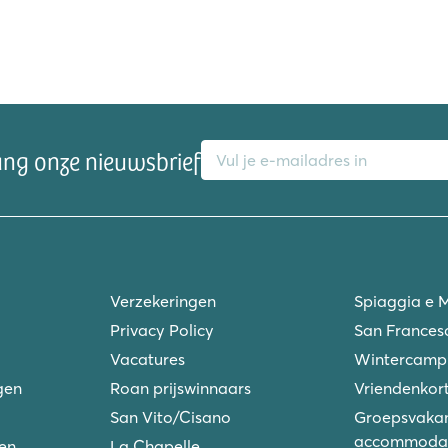
E-mailadres
ang onze nieuwsbrief
toestellen
Verzekeringen
Spiaggia e 
Privacy Policy
San Frances
Vacatures
Wintercamp
gen
Roan prijswinnaars
Vriendenkort
San Vito/Cisano
Groepsvakan
accommodat
ken
La Chapelle