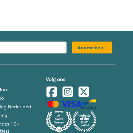
Aanmelden
Volg ons
Mare
co
ing Nederland
ing!
ties (10+
ies)