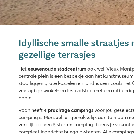
Domaine de la Yole
Domaine de la Yole
Idyllische smalle straatjes
Frankrijk - Zuid-Frankrijk - Languedoc-Roussillon - Valras-P
gezellige terrasjes
★
★
★
★
★
8.1
Het
eeuwenoude stadcentrum
ook wel ‘Vieux Montpe
Groot zwembadcomplex met glijbanen én een lagune 
centrale plein is een bezoekje aan het kunstmuseum
Luxe stacaravans in autovrije Premium Zone te boeken
stad liggen grote kastelen en landhuizen, zoals het 
Bezoek de wijngaarden naast de camping
veelzijdige winkel- en festivalstad met een uitbund
La Chapelle
podia.
La Chapelle
Roan heeft
4 prachtige campings
voor jou geselecte
Frankrijk - Zuid-Frankrijk - Languedoc-Roussillon - Argelès s
camping is Montpellier gemakkelijk aan te rijden me
★
★
★
★
★
verblijft op een 5 sterren camping tijdens je vakanti
8.3
compleet ingerichte bungalowtenten. Alle camping