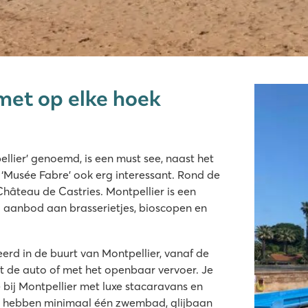
 met op elke hoek
lage
llier’ genoemd, is een must see, naast het
strandbad!
 ‘Musée Fabre’ ook erg interessant. Rond de
Château de Castries. Montpellier is een
ig aanbod aan brasserietjes, bioscopen en
erd in de buurt van Montpellier, vanaf de
ur Mer
t de auto of met het openbaar vervoer. Je
e bij Montpellier met luxe stacaravans en
s hebben minimaal één zwembad, glijbaan