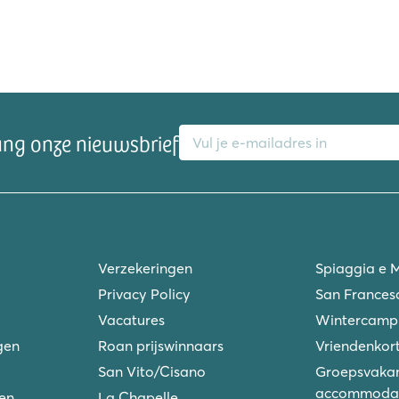
strand
E-mailadres
ang onze nieuwsbrief
an Plage
Verzekeringen
Spiaggia e 
Privacy Policy
San Frances
Vacatures
Wintercamp
gen
Roan prijswinnaars
Vriendenkort
San Vito/Cisano
Groepsvakan
accommodat
ken
La Chapelle