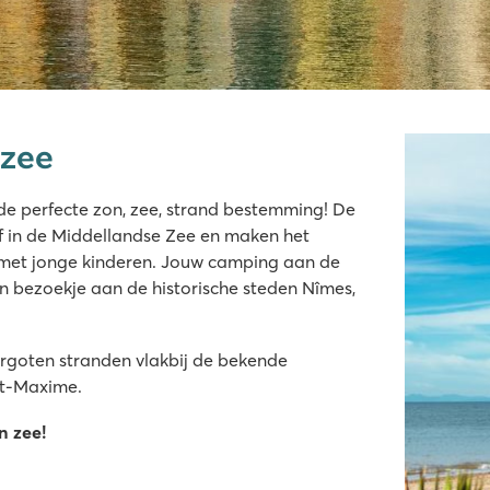
 zee
gde
 de perfecte zon, zee, strand bestemming! De
 in de Middellandse Zee en maken het
 met jonge kinderen. Jouw camping aan de
n bezoekje aan de historische steden Nîmes,
rgoten stranden vlakbij de bekende
int-Maxime.
n zee!