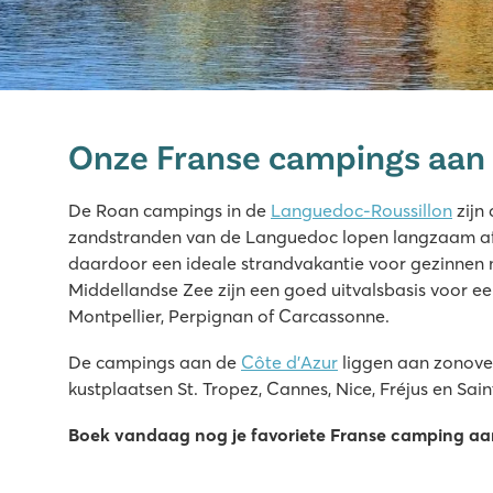
Les Sables d'Or
Les Sables d'Or
Onze Franse campings aan
Frankrijk - Zuid-Frankrijk - Languedoc-Roussillon - Cap d'A
★
★
★
★
De Roan campings in de
Languedoc-Roussillon
zijn
8.7
zandstranden van de Languedoc lopen langzaam af
Direct aan het zandstrand gelegen
daardoor een ideale strandvakantie voor gezinnen
Droomvakantie voor de kids in het piraten-waterpark
Middellandse Zee zijn een goed uitvalsbasis voor ee
Hammam en sauna voor de nodige ontspanning
Montpellier, Perpignan of Carcassonne.
Les Dunes
De campings aan de
Côte d’Azur
liggen aan zonove
Les Dunes
kustplaatsen St. Tropez, Cannes, Nice, Fréjus en Sa
Frankrijk - Zuid-Frankrijk - Languedoc-Roussillon - Torreilles
Boek vandaag nog je favoriete Franse camping aa
★
★
★
★
★
8.8