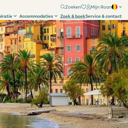
Zoeken
Mijn Roan
piratie
Accommodaties
Zoek & boek
Service & contact