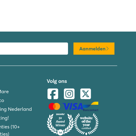
Aanmelden
Volg ons
Mare
co
ing Nederland
ing!
ties (10+
ies)