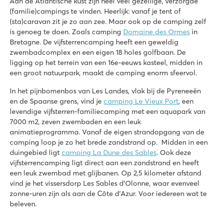
Aan de Atlantische kust zijn heel veel gezellige, verzorgde
(familie)campings te vinden. Heerlijk: vanaf je tent of
(sta)caravan zit je zo aan zee. Maar ook op de camping zelf
is genoeg te doen. Zoals camping
Domaine des Ormes
in
Bretagne. De vijfsterrencamping heeft een geweldig
zwembadcomplex en een eigen 18 holes golfbaan. De
ligging op het terrein van een 16e-eeuws kasteel, midden in
een groot natuurpark, maakt de camping enorm sfeervol.
In het pijnbomenbos van Les Landes, vlak bij de Pyreneeën
en de Spaanse grens, vind je
camping Le Vieux Port
, een
levendige vijfsterren-familiecamping met een aquapark van
7000 m2, zeven zwembaden en een leuk
animatieprogramma. Vanaf de eigen strandopgang van de
camping loop je zo het brede zandstrand op. Midden in een
duingebied ligt
camping La Dune des Sables
. Ook deze
vijfsterrencamping ligt direct aan een zandstrand en heeft
een leuk zwembad met glijbanen. Op 2,5 kilometer afstand
vind je het vissersdorp Les Sables d’Olonne, waar evenveel
zonne-uren zijn als aan de Côte d’Azur. Voor iedereen wat te
beleven.