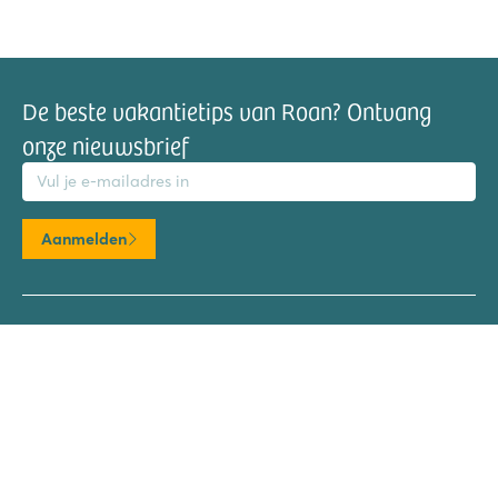
De beste vakantietips van Roan? Ontvang
onze nieuwsbrief
mailadres
Aanmelden
Bestemmingen
Frankrijk
Italië
Kroatië
Spanje
Nederland