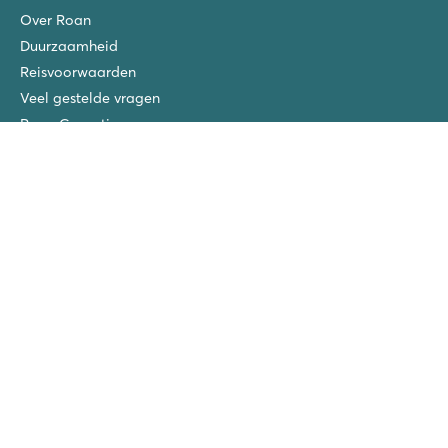
Over Roan
Duurzaamheid
Reisvoorwaarden
Veel gestelde vragen
Roan Garanties
Extra's bij te boeken
Gratis kinderfietsjes
Blog
Verzekeringen
Privacy Policy
Vacatures
Roan prijswinnaars
San Vito/Cisano
La Chapelle
Ca'Savio
Piantelle
Spiaggia e Mare