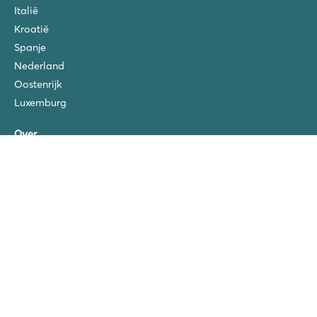
Italië
Kroatië
Spanje
Nederland
Oostenrijk
Luxemburg
Over
Over Roan
Duurzaamheid
Reisvoorwaarden
Veel gestelde vragen
Roan Garanties
Extra's bij te boeken
Gratis kinderfietsjes
Blog
Verzekeringen