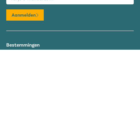
Aanmelden
Bestemmingen
Frankrijk
Italië
Kroatië
Spanje
Nederland
Oostenrijk
Luxemburg
Over
Over Roan
Duurzaamheid