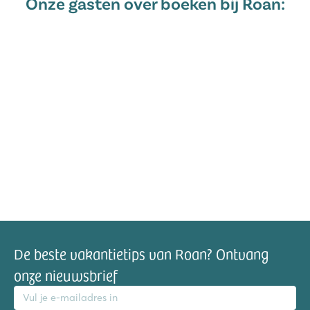
Onze gasten over boeken bij Roan:
De beste vakantietips van Roan? Ontvang
onze nieuwsbrief
mailadres