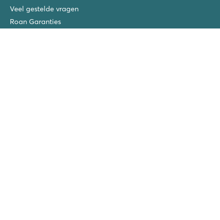
Veel gestelde vragen
Roan Garanties
Extra's bij te boeken
Gratis kinderfietsjes
Blog
Verzekeringen
Privacy Policy
Vacatures
Roan prijswinnaars
San Vito/Cisano
La Chapelle
Ca'Savio
Piantelle
Spiaggia e Mare
San Francesco
Wintercamping Nederland
Vriendenkorting!