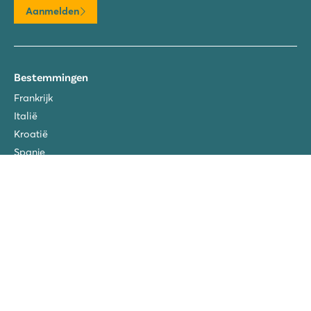
Aanmelden
Bestemmingen
Frankrijk
Italië
Kroatië
Spanje
Nederland
Oostenrijk
Luxemburg
Over
Over Roan
Duurzaamheid
Reisvoorwaarden