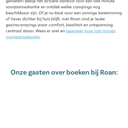
genieten? Bekijk het actuele aanbod voor een last minute
8.3
voorjaarsvakantie en ontdek welke campings nog
3 zwembaden met glijbaantjes en kinderbaden
beschikbaar zijn. Of je nu kiest voor een zonnige bestemming
Roan accommodaties liggen vlakbij zwembaden
of liever dichter bij huis blijft, met Roan vind je leuke
De prachtige stad Pula ligt op 7km afstand
gezinscampings waar comfort, kwaliteit en ontspanning
Bella Italia
centraal staan. Wees er snel en
reserveer jouw last minute
Bella Italia
voorjaarsvakantie
.
Italië - Noord-Italië - Gardameer - Peschiera del Garda
★
★
★
★
8.4
Groot zwembadcomplex met wel 8 zwembaden
Onze gasten over boeken bij Roan:
Pretpark Gardaland om de hoek en topfaciliteiten voor iede
Leuke restaurants met uitzicht over Gardameer
Domaine des Ormes
Domaine des Ormes
Frankrijk - Noord-Frankrijk - Bretagne - Dol de Bretagne
★
★
★
★
★
9.2
Geweldig binnen en buitenzwembad én groot meer