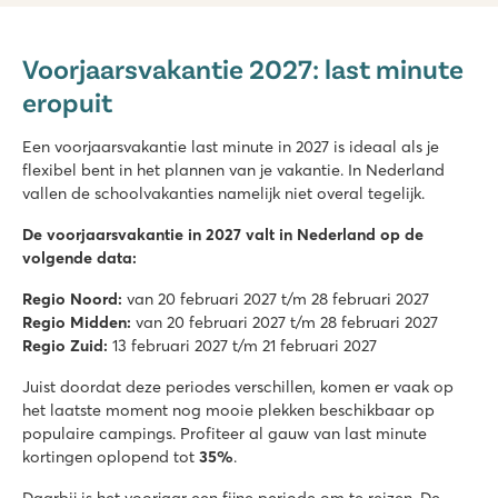
Marvilla Parks Kaatsheuvel
Marvilla Parks Kaatsheuvel
Voorjaarsvakantie 2027: last minute
Nederland - - Noord Brabant - Kaatsheuvel
eropuit
★
★
★
★
8.4
Een voorjaarsvakantie last minute in 2027 is ideaal als je
Verwarmd binnenzwembad, gave buitenglijbanen én watersp
flexibel bent in het plannen van je vakantie. In Nederland
Prachtige ligging bij de Loonse en Drunense duinen
vallen de schoolvakanties namelijk niet overal tegelijk.
Op slechts 8 autominuten van pretpark de Efteling
De voorjaarsvakantie in 2027 valt in Nederland op de
Valamar Camping Lanterna
volgende data:
Valamar Camping Lanterna
Kroatië - Kroatische kust - Istrië - Poreč
Regio Noord:
van 20 februari 2027 t/m 28 februari 2027
Regio Midden:
van 20 februari 2027 t/m 28 februari 2027
★
★
★
★
Regio Zuid:
13 februari 2027 t/m 21 februari 2027
8.6
Groot zwembadcomplex met meerdere glijbanen
Juist doordat deze periodes verschillen, komen er vaak op
Accommodaties vlakbij familiezwembad
het laatste moment nog mooie plekken beschikbaar op
20 autominuten van Poreč
populaire campings. Profiteer al gauw van last minute
kortingen oplopend tot
35%
.
Marvilla Parks Friese Meren
Marvilla Parks Friese Meren