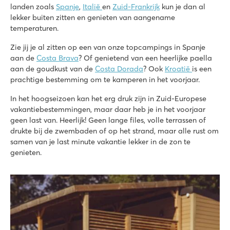
landen zoals
Op loopafstand van het pittoreske dorpje Nin
Spanje
,
Italië
en
Zuid-Frankrijk
kun je dan al
lekker buiten zitten en genieten van aangename
La Croix du Vieux Pont
temperaturen.
La Croix du Vieux Pont
Frankrijk - Noord-Frankrijk - Picardië - Berny Rivière
Zie jij je al zitten op een van onze topcampings in Spanje
aan de
Costa Brava
? Of genietend van een heerlijke paella
★
★
★
★
★
aan de goudkust van de
Costa Dorada
? Ook
Kroatië
is een
7.9
prachtige bestemming om te kamperen in het voorjaar.
Leuk overdekt zwembad met lange glijbanen
In het hoogseizoen kan het erg druk zijn in Zuid-Europese
Stacaravans staan op ruime grasrijke plaatsen
vakantiebestemmingen, maar daar heb je in het voorjaar
Gelegen aan de Aisne rivier
geen last van. Heerlijk! Geen lange files, volle terrassen of
Park Umag
drukte bij de zwembaden of op het strand, maar alle rust om
Park Umag
samen van je last minute vakantie lekker in de zon te
Kroatië - Kroatische kust - Istrië - Umag
genieten.
★
★
★
★
8.8
2 gave zwembadcomplexen op de camping
Stacaravans staan op mooie plaatsen, te boeken in de prem
Breng een bezoek aan aquapark Istralandia