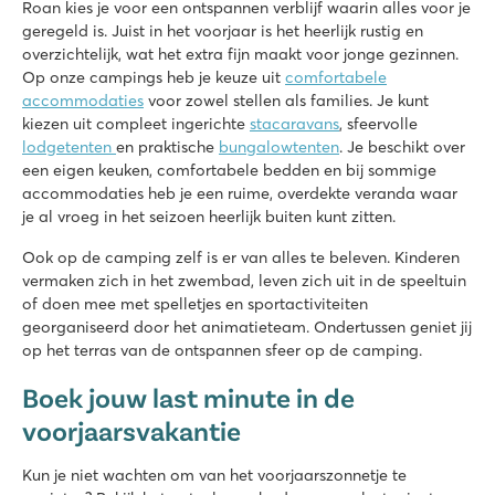
Roan kies je voor een ontspannen verblijf waarin alles voor je
geregeld is. Juist in het voorjaar is het heerlijk rustig en
★
★
★
★
overzichtelijk, wat het extra fijn maakt voor jonge gezinnen.
8.9
Op onze campings heb je keuze uit
comfortabele
3 grote ondiepe lagunebaden met brede glijbaan
accommodaties
voor zowel stellen als families. Je kunt
Het heerlijke strand op loopafstand
kiezen uit compleet ingerichte
stacaravans
, sfeervolle
Bezoek het gezellige San Vincenzo
lodgetenten
en praktische
bungalowtenten
. Je beschikt over
Pra'delle Torri
een eigen keuken, comfortabele bedden en bij sommige
Pra'delle Torri
accommodaties heb je een ruime, overdekte veranda waar
Italië - Noord-Italië - Adriatische kust - Caorle
je al vroeg in het seizoen heerlijk buiten kunt zitten.
★
★
Ook op de camping zelf is er van alles te beleven. Kinderen
★
★
9.1
vermaken zich in het zwembad, leven zich uit in de speeltuin
of doen mee met spelletjes en sportactiviteiten
Enorm zwemparadijs van ruim 36.000 m² met gave glijbanen
georganiseerd door het animatieteam. Ondertussen geniet jij
Een mini pretpark met diverse speeltoestellen
op het terras van de ontspannen sfeer op de camping.
Neem het campingtreintje naar Caorle
Boek jouw last minute in de
Bi Village
Bi Village
voorjaarsvakantie
Kroatië - Kroatische kust - Istrië - Pula
Kun je niet wachten om van het voorjaarszonnetje te
★
★
★
★