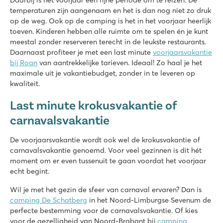
Daarbij is het voorjaar een fijne periode om te reizen. De
Nederland - - Friesland - Lemmer
temperaturen zijn aangenaam en het is dan nog niet zo druk
op de weg. Ook op de camping is het in het voorjaar heerlijk
★
★
★
★
toeven. Kinderen hebben alle ruimte om te spelen én je kunt
8.4
meestal zonder reserveren terecht in de leukste restaurants.
Overzichtelijk binnenzwembad
Daarnaast profiteer je met een last minute
voorjaarsvakantie
Gezellig restaurant met fijn terras
bij Roan
van aantrekkelijke tarieven. Ideaal! Zo haal je het
Op loopafstand van het Slotermeer
maximale uit je vakantiebudget, zonder in te leveren op
De Schatberg
kwaliteit.
De Schatberg
Last minute krokusvakantie of
Nederland - - Limburg - Sevenum
carnavalsvakantie
★
★
★
★
★
8.2
De voorjaarsvakantie wordt ook wel de krokusvakantie of
Zwembaden zowel binnen als buiten met glijbaan én zwemm
carnavalsvakantie genoemd. Voor veel gezinnen is dit hét
Uitgebreid entertainmentprogramma én binnenspeeltuin
moment om er even tussenuit te gaan voordat het voorjaar
Gelegen aan de prachtige Noord-Limburgse Peel
echt begint.
hu Eraclea Mare
Wil je met het gezin de sfeer van carnaval ervaren? Dan is
hu Eraclea Mare
camping De Schatberg
in het Noord-Limburgse Sevenum de
Italië - Noord-Italië - Adriatische kust - Eraclea Mare
perfecte bestemming voor de carnavalsvakantie. Of kies
voor de gezelligheid van Noord-Brabant bij
camping
★
★
★
★
★