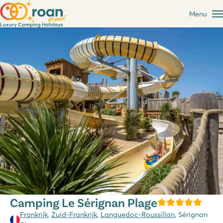
Menu
Camping Le Sérignan Plage
Frankrijk
,
Zuid-Frankrijk
,
Languedoc-Roussillon
, Sérignan