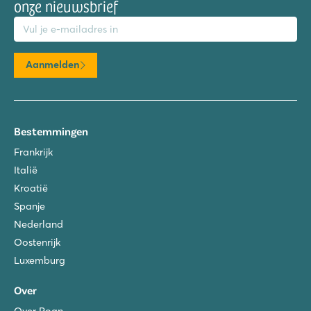
onze nieuwsbrief
mailadres
Aanmelden
Bestemmingen
Frankrijk
Italië
Kroatië
Spanje
Nederland
Oostenrijk
Luxemburg
Over
Over Roan