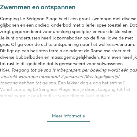
Zwemmen en ontspannen
Camping Le Sérignan Plage heeft een groot zwembad met diverse
glijbanen en een ondiep kinderbad met allerlei speeltoestellen. Dat
zorgt gegarandeerd voor urenlang speelplezier voor de kleinsten!
Je kunt ondertussen heerlijk zonnebaden op de fijne ligweide met
gras. Of ga voor de echte ontspanning naar het wellness-centrum.
Dit ligt op een besloten terrein en ademt de Romeinse sfeer met
diverse bubbelbaden en massagemogelijkheden. Kom even heerlijk
tot rust in dit gedeelte dat is gereserveerd voor volwassenen
(16+).
Toegang tot de spa is inbegrepen; per boeking wordt één pas
verstrekt waarmee maximaal 2 personen (16+) tegelijkertijd
toegang hebben tot de spa.
Een lekker dagje aan het strand?
Vanaf camping Le Sérignan Plage heb je direct toegang tot het
strand, waar je ook heerlijke wandelingen kunt maken.
Sfeervol centrum met veel faciliteiten
Meer informatie
Een gezellig centrum met veel faciliteiten vormt het hart van
camping Le Sérignan Plage. De mediterrane uitstraling met de
warme kleuren zorgt hier voor het echte vakantiegevoel. In de